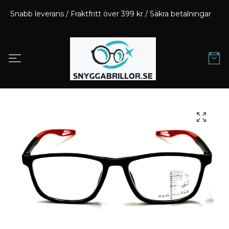
Snabb leverans / Fraktfritt över 399 kr / Säkra betalningar