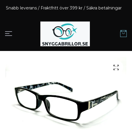
Snabb leverans / Fraktfritt över 399 kr / Säkra betalningar