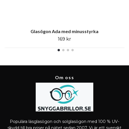
Glasögon Ada med minusstyrka
169 kr
Om oss
Populära läsglasögon och solglasögon med 100 % UV-
skydd till bra priser på nätet sedan 2007. Vi är ett svenskt