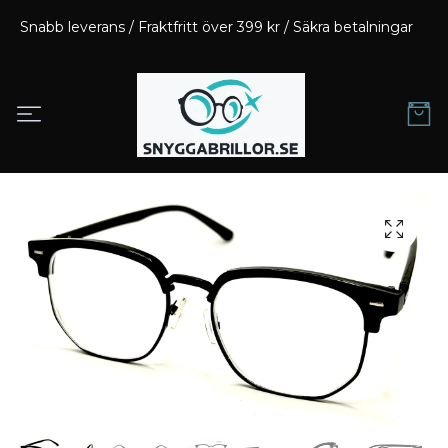
Snabb leverans / Fraktfritt över 399 kr / Säkra betalningar