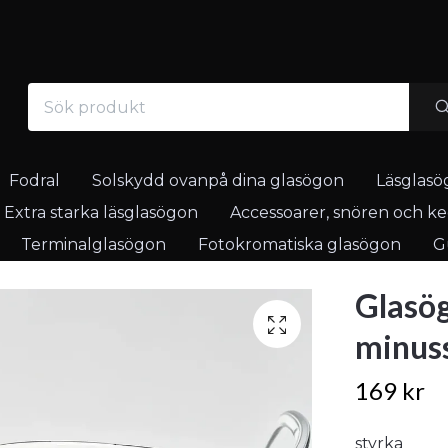
Fodral
Solskydd ovanpå dina glasögon
Läsglasö
Extra starka läsglasögon
Accessoarer, snören och ked
Terminalglasögon
Fotokromatiska glasögon
Gu
Glasög
minus
169 kr
styrka