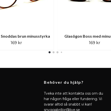
 Snoddas brun minusstyrka
Glasögon Boss med minu
169 kr
169 kr
Behöver du hjälp?
Tveka inte att kontakta oss om du
har någon fråga eller fundering. Vi
svarar alltid så snabbt vi kan!
snyggabrillor@live.se