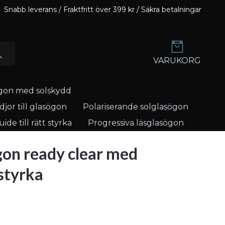
Snabb leverans / Fraktfritt över 399 kr / Säkra betalningar
VARUKORG
gon med solskydd
jor till glasögon
Polariserande solglasögon
ide till rätt styrka
Progressiva läsglasögon
on ready clear med
styrka