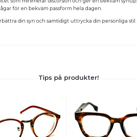
litet som minimerar distorsion och ger en bekväm synup
 bågar för en bekväm passform hela dagen.
bättra din syn och samtidigt uttrycka din personliga stil