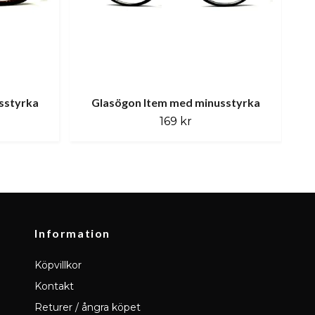
sstyrka
Glasögon Item med minusstyrka
Gla
169 kr
Information
Köpvillkor
Kontakt
Returer / ångra köpet