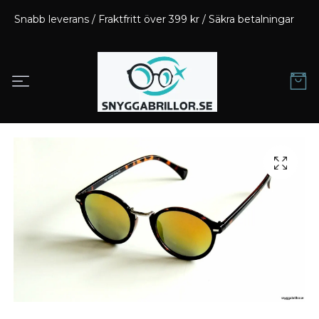
Snabb leverans / Fraktfritt över 399 kr / Säkra betalningar