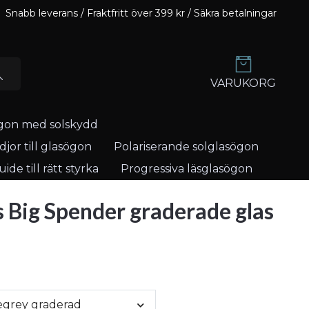
Snabb leverans / Fraktfritt över 399 kr / Säkra betalningar
VARUKORG
gon med solskydd
jor till glasögon
Polariserande solglasögon
ide till rätt styrka
Progressiva läsglasögon
s Big Spender graderade glas
egrey graderad