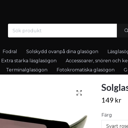
Fodral
Solskydd ovanpå dina glasögon
Läsglasö
Extra starka läsglasögon
Accessoarer, snören och ked
Terminalglasögon
Fotokromatiska glasögon
Gu
Solgla
149 kr
Färg
Svart ros