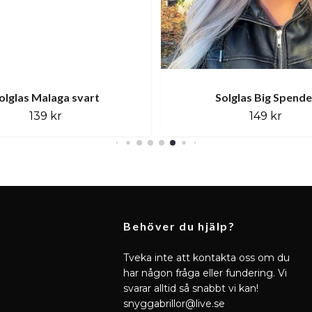
olglas Malaga svart
Solglas Big Spende
139 kr
149 kr
Behöver du hjälp?
Tveka inte att kontakta oss om du
har någon fråga eller fundering. Vi
svarar alltid så snabbt vi kan!
snyggabrillor@live.se