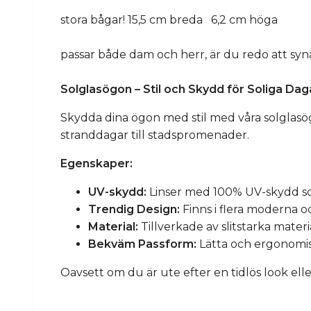
stora bågar! 15,5 cm breda 6,2 cm höga
passar både dam och herr, är du redo att syn
Solglasögon – Stil och Skydd för Soliga Dag
Skydda dina ögon med stil med våra solglasögo
stranddagar till stadspromenader.
Egenskaper:
UV-skydd:
Linser med 100% UV-skydd so
Trendig Design:
Finns i flera moderna o
Material:
Tillverkade av slitstarka mater
Bekväm Passform:
Lätta och ergonomis
Oavsett om du är ute efter en tidlös look el