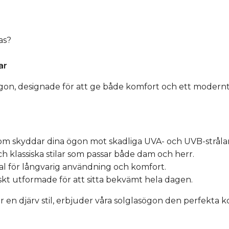
as?
ar
n, designade för att ge både komfort och ett modernt ut
m skyddar dina ögon mot skadliga UVA- och UVB-strålar
ch klassiska stilar som passar både dam och herr.
ial för långvarig användning och komfort.
kt utformade för att sitta bekvämt hela dagen.
ler en djärv stil, erbjuder våra solglasögon den perfekt