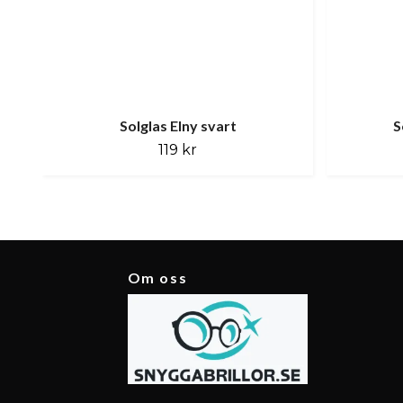
Solglas Elny svart
S
119 kr
Om oss