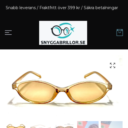
Snabb leverans / Fraktfritt över 399 kr / Säkra betalningar