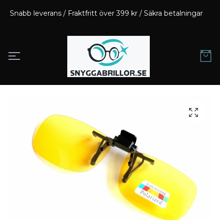
Snabb leverans / Fraktfritt över 399 kr / Säkra betalningar