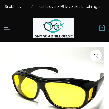
Snabb leverans / Fraktfritt över 399 kr / Säkra betalningar