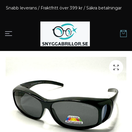
Snabb leverans / Fraktfritt över 399 kr / Säkra betalningar