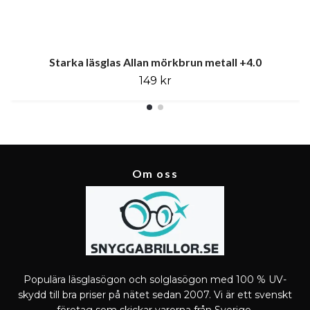
Starka läsglas Allan mörkbrun metall +4.0
149 kr
Om oss
Populära läsglasögon och solglasögon med 100 % UV-
skydd till bra priser på nätet sedan 2007. Vi är ett svenskt