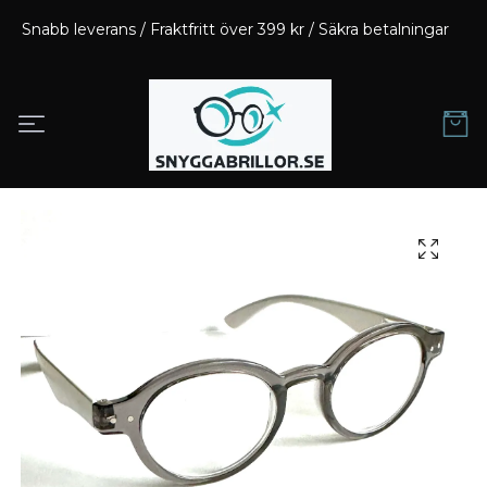
Snabb leverans / Fraktfritt över 399 kr / Säkra betalningar