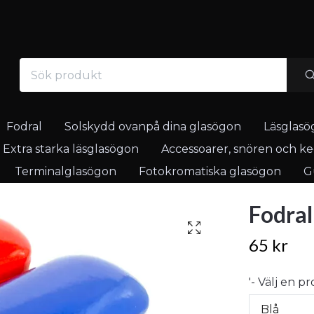
Fodral
Solskydd ovanpå dina glasögon
Läsglasö
Extra starka läsglasögon
Accessoarer, snören och ked
Terminalglasögon
Fotokromatiska glasögon
Gu
Fodral
65 kr
'- Välj en p
Blå