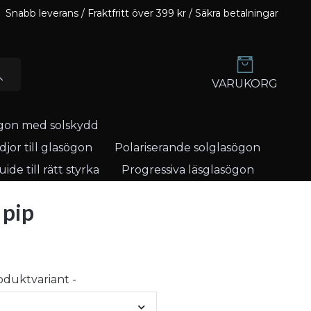
Snabb leverans / Fraktfritt över 399 kr / Säkra betalningar
VARUKORG
gon med solskydd
jor till glasögon
Polariserande solglasögon
ide till rätt styrka
Progressiva läsglasögon
 pip
roduktvariant -