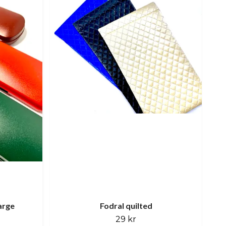
large
Fodral quilted
29 kr