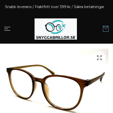
Snabb leverans / Fraktfritt över 399 kr / Säkra betalningar