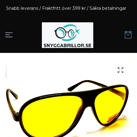
Snabb leverans / Fraktfritt över 399 kr / Säkra betalningar