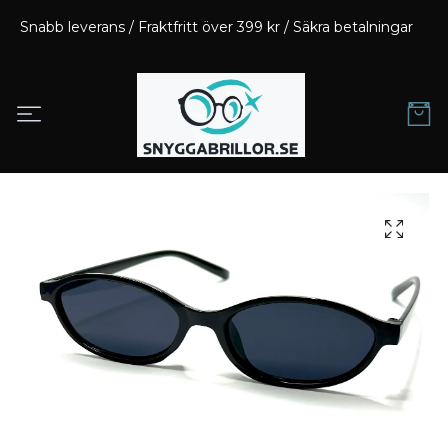
Snabb leverans / Fraktfritt över 399 kr / Säkra betalningar